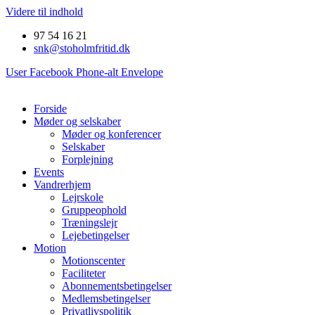
Videre til indhold
97 54 16 21
snk@stoholmfritid.dk
User
Facebook
Phone-alt
Envelope
Forside
Møder og selskaber
Møder og konferencer
Selskaber
Forplejning
Events
Vandrerhjem
Lejrskole
Gruppeophold
Træningslejr
Lejebetingelser
Motion
Motionscenter
Faciliteter
Abonnementsbetingelser
Medlemsbetingelser
Privatlivspolitik