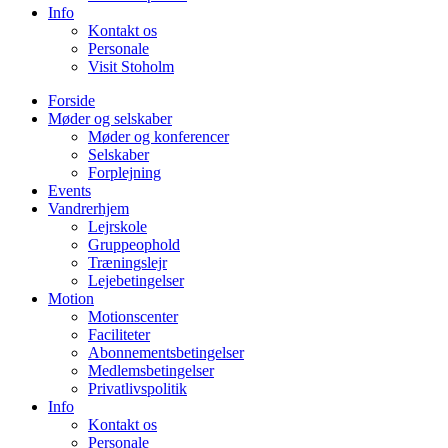
Info
Kontakt os
Personale
Visit Stoholm
Forside
Møder og selskaber
Møder og konferencer
Selskaber
Forplejning
Events
Vandrerhjem
Lejrskole
Gruppeophold
Træningslejr
Lejebetingelser
Motion
Motionscenter
Faciliteter
Abonnementsbetingelser
Medlemsbetingelser
Privatlivspolitik
Info
Kontakt os
Personale