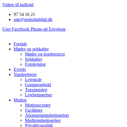
Videre til indhold
97 54 16 21
snk@stoholmfritid.dk
User
Facebook
Phone-alt
Envelope
Forside
Møder og selskaber
Møder og konferencer
Selskaber
Forplejning
Events
Vandrerhjem
Lejrskole
Gruppeophold
Træningslejr
Lejebetingelser
Motion
Motionscenter
Faciliteter
Abonnementsbetingelser
Medlemsbetingelser
Privatlivspolitik