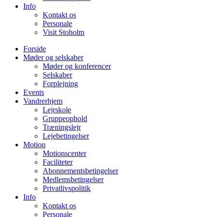
Info
Kontakt os
Personale
Visit Stoholm
Forside
Møder og selskaber
Møder og konferencer
Selskaber
Forplejning
Events
Vandrerhjem
Lejrskole
Gruppeophold
Træningslejr
Lejebetingelser
Motion
Motionscenter
Faciliteter
Abonnementsbetingelser
Medlemsbetingelser
Privatlivspolitik
Info
Kontakt os
Personale