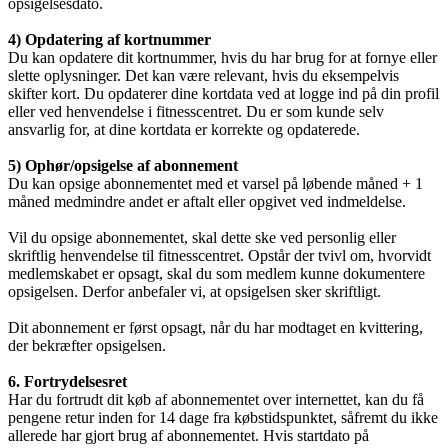
opsigelsesdato.
4) Opdatering af kortnummer
Du kan opdatere dit kortnummer, hvis du har brug for at fornye eller
slette oplysninger. Det kan være relevant, hvis du eksempelvis
skifter kort. Du opdaterer dine kortdata ved at logge ind på din profil
eller ved henvendelse i fitnesscentret. Du er som kunde selv
ansvarlig for, at dine kortdata er korrekte og opdaterede.
5) Ophør/opsigelse af abonnement
Du kan opsige abonnementet med et varsel på løbende måned + 1
måned medmindre andet er aftalt eller opgivet ved indmeldelse.
Vil du opsige abonnementet, skal dette ske ved personlig eller
skriftlig henvendelse til fitnesscentret. Opstår der tvivl om, hvorvidt
medlemskabet er opsagt, skal du som medlem kunne dokumentere
opsigelsen. Derfor anbefaler vi, at opsigelsen sker skriftligt.
Dit abonnement er først opsagt, når du har modtaget en kvittering,
der bekræfter opsigelsen.
6. Fortrydelsesret
Har du fortrudt dit køb af abonnementet over internettet, kan du få
pengene retur inden for 14 dage fra købstidspunktet, såfremt du ikke
allerede har gjort brug af abonnementet. Hvis startdato på