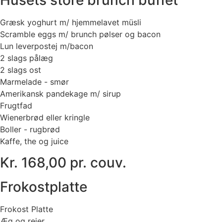
Husets store brunch buffet
Græsk yoghurt m/ hjemmelavet müsli
Scramble eggs m/ brunch pølser og bacon
Lun leverpostej m/bacon
2 slags pålæg
2 slags ost
Marmelade - smør
Amerikansk pandekage m/ sirup
Frugtfad
Wienerbrød eller kringle
Boller - rugbrød
Kaffe, the og juice
Kr. 168,00 pr. couv.
Frokostplatte
Frokost Platte
Æg og rejer