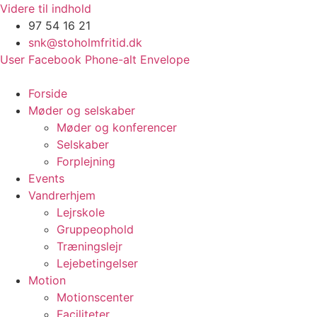
Videre til indhold
97 54 16 21
snk@stoholmfritid.dk
User
Facebook
Phone-alt
Envelope
Forside
Møder og selskaber
Møder og konferencer
Selskaber
Forplejning
Events
Vandrerhjem
Lejrskole
Gruppeophold
Træningslejr
Lejebetingelser
Motion
Motionscenter
Faciliteter