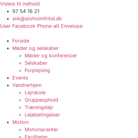
Videre til indhold
97 54 16 21
snk@stoholmfritid.dk
User
Facebook
Phone-alt
Envelope
Forside
Møder og selskaber
Møder og konferencer
Selskaber
Forplejning
Events
Vandrerhjem
Lejrskole
Gruppeophold
Træningslejr
Lejebetingelser
Motion
Motionscenter
Faciliteter