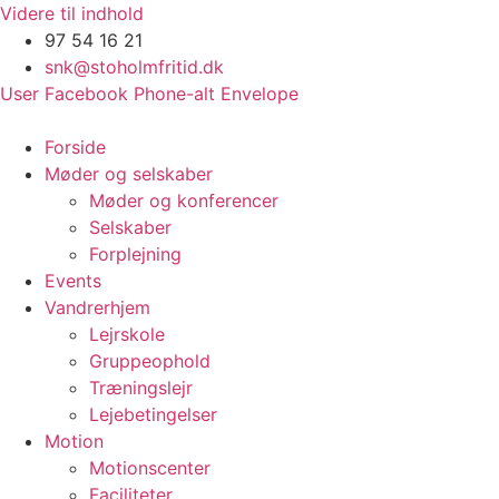
Videre til indhold
97 54 16 21
snk@stoholmfritid.dk
User
Facebook
Phone-alt
Envelope
Forside
Møder og selskaber
Møder og konferencer
Selskaber
Forplejning
Events
Vandrerhjem
Lejrskole
Gruppeophold
Træningslejr
Lejebetingelser
Motion
Motionscenter
Faciliteter